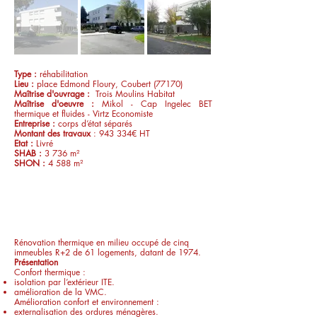
Type :
réhabilitation
Lieu :
place Edmond Floury, Coubert
(77170)
Maîtrise d'ouvrage :
Trois Moulins Habitat
Maîtrise d'oeuvre :
Mikol -
Cap Ingelec BET
thermique et fluides -
Virtz Economiste
Entreprise :
corps d’état séparés
Montant des travaux
: 943 334€ HT
Etat :
Livré
SHAB :
3 736 m²
SHON :
4 588 m²
Performances :
Certification : CERQUAL Patrimoine Habitat Label :
HPE RENOVATION
Consommation de 150 kWep/m²/an
CEP initial (kWh ep/m²) = 206,5 et 233,25
CEP projet (kWh ep/m²) = 168 et 183,02
Rénovation thermique en milieu occupé de cinq
immeubles R+2 de 61 logements, datant de 1974.
Présentation
Confort thermique :
isolation par l’extérieur ITE.
amélioration de la VMC.
Amélioration confort et environnement :
externalisation des ordures ménagères.