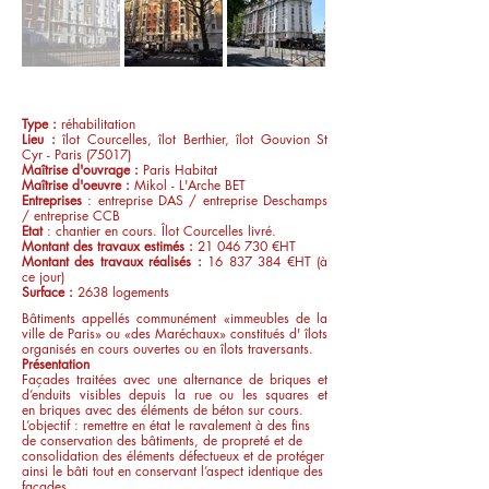
Type :
réhabilitation
Lieu :
îlot Courcelles, îlot Berthier, îlot Gouvion St
Cyr - Paris (75017)
Maîtrise d'ouvrage
:
Paris Habitat
Maîtrise d'oeuvre :
Mikol - L'Arche BET
Entreprises
: entreprise DAS / entreprise Deschamps
/ entreprise CCB
Etat
: chantier en cours. Îlot Courcelles livré.
Montant des travaux estimés :
21 046 730
€HT
Montant des travaux réalisés :
16 837 384
€HT (à
ce jour)
Surface :
2638 logements
Bâtiments appellés communément «immeubles de la
ville de Paris» ou «des Maréchaux» constitués d' îlots
organisés en cours ouvertes ou en îlots traversants.
Présentation
Façades traitées
avec une alternance de briques et
d’enduits visibles depuis la rue ou les squares
et
en
briques avec des
éléments de béton sur cours.
L’objectif : remettre en état le ravalement à des fins
de conservation des bâtiments, de propreté et de
consolidation des éléments défectueux et de protéger
ainsi le bâti tout en conservant l’aspect identique des
façades.