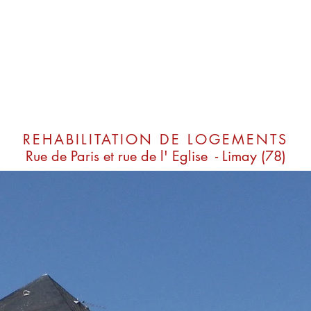
REHABILITATION DE LOGEMENTS
Rue de Paris et rue de l' Eglise - Limay (78)