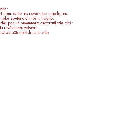
ant :
 pour éviter les remontées capillaires.
 plus soutenu et moins fragile.
ades par un revêtement décoratif très clair
du revêtement existant.
act du bâtiment dans la ville.