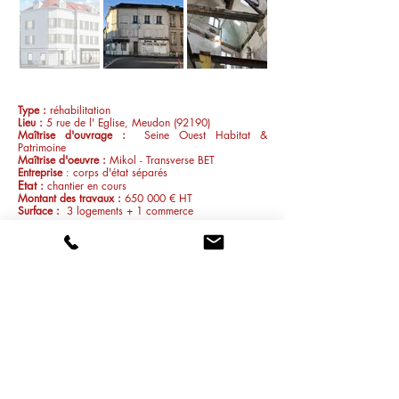
Type :
réhabilitation
Lieu :
5 rue de l' Eglise, Meudon (92190)
Maîtrise d'ouvrage
:
Seine Ouest Habitat &
Patrimoine
Maîtrise d'oeuvre :
Mikol - Transverse BET
Entreprise
: corps d'ét
at séparés
Etat
:
chantier en cours
Montant des travaux
:
650 000 € HT
Surface :
3 logements + 1 commerce
Immeuble situé dans le centre ancien de Meudon
face à l'église Saint-Martin. Ensemble du quartier
protégé.
Présentation
Logements libérés pour réalisation d'une
restructuration lourde.
3 logements de typologie T1 ou T3 (PLA-PLI).
Conservation d'une boutique au rez-de-chaussée et
remplacement de l'autre boutique par des
aménagements réservés aux parties communes et
services des logements : hall, boîtes aux lettres, tri
sélectif, local vélo et poussettes.
Remplacement des fenêtres.